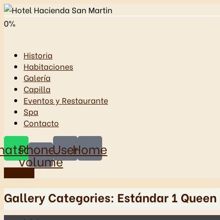
0
%
Historia
Habitaciones
Galería
Capilla
Eventos y Restaurante
Spa
Contacto
hatsapp
Phone-
User
Home
volume
Reservar
Gallery Categories:
Estándar 1 Queen 